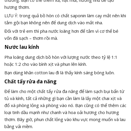
thường. Bạn có thể thêm xả, hạt mùi, hương nhu để tạo
hương thơm.
LƯU Ý: trong quả bồ hòn có chất saponin làm cay mắt nên khi
tắm gội bạn không nên để dung dịch vào mắt nha.
Đối với trẻ em thì pha nước loãng hơn để tắm vì cơ thể bé
vốn đã sạch – thơm rồi mà.
Nước lau kính
Pha loãng dung dịch bồ hòn với lượng nước theo tỷ lệ 1:1
hoặc 1:2 cho vào bình xịt và phun lên kính.
Bạn dùng khăn cotton lau đi là thấy kính sáng bóng luôn.
Chất tẩy rửa đa năng
Để làm cho một chất tẩy rửa đa năng để làm sạch bụi bẩn từ
tủ và kính, tất cả những gì bạn cần làm là lấy một chai xịt và
đổ xà phòng lỏng xà phòng vào nó. Bạn cũng có thể thêm các
loại tinh dầu mạnh như chanh và hoa oải hương cho hương
thơm. Bây giờ, phun chất lỏng vào khu vực mong muốn và lau
bằng vải mềm.