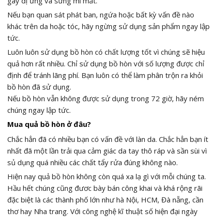
gây dị ứng và sưng mí mắt.
Nếu bạn quan sát phát ban, ngứa hoặc bất kỳ vấn đề nào
khác trên da hoặc tóc, hãy ngừng sử dụng sản phẩm ngay lập
tức.
Luôn luôn sử dụng bồ hòn có chất lượng tốt vì chúng sẽ hiệu
quả hơn rất nhiều. Chỉ sử dụng bồ hòn với số lượng được chỉ
định để tránh lãng phí. Bạn luôn có thể làm phân trộn ra khỏi
bồ hòn đã sử dụng.
Nếu bồ hòn vẫn không được sử dụng trong 72 giờ, hãy ném
chúng ngay lập tức.
Mua quả bồ hòn ở đâu?
Chắc hẳn đã có nhiều bạn có vấn đề với làn da. Chắc hẳn bạn ít
nhất đã một lần trải qua cảm giác da tay thô ráp và sần sùi vì
sủ dụng quá nhiều các chất tẩy rửa đúng không nào.
Hiện nay quả bồ hòn không còn quá xa lạ gì với mỗi chúng ta.
Hầu hết chúng cũng đươc bày bán công khai và khá rộng rãi
đặc biệt là các thành phố lớn như hà Nội, HCM, Đà nẵng, cần
thơ hay Nha trang. Với công nghệ kĩ thuật số hiện đại ngày