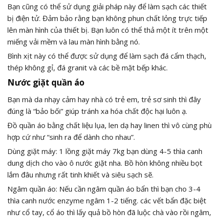
Bạn cũng có thể sử dụng giải pháp này để làm sạch các thiết
bị điện tử. Đảm bảo rằng bạn không phun chất lỏng trực tiếp
lên màn hình của thiết bị. Bạn luôn có thể thả một ít trên một
miếng vải mềm và lau màn hình bằng nó.
Bình xịt này có thể được sử dụng để làm sạch đá cẩm thạch,
thép không gỉ, đá granit và các bề mặt bếp khác.
Nước giặt quần áo
Bạn mà da nhạy cảm hay nhà có trẻ em, trẻ sơ sinh thì đây
đúng là “bảo bối” giúp tránh xa hóa chất độc hại luôn ạ.
Đồ quần áo bằng chất liệu lụa, len dạ hay linen thì vô cùng phù
hợp cứ như “sinh ra để dành cho nhau”.
Dùng giặt máy: 1 lồng giặt máy 7kg bạn dùng 4-5 thìa canh
dung dịch cho vào ô nước giặt nha. Bồ hòn không nhiều bọt
lắm đâu nhưng rất tinh khiết và siêu sạch sẽ.
Ngâm quần áo: Nếu cần ngâm quần áo bẩn thì bạn cho 3-4
thìa canh nước enzyme ngâm 1-2 tiếng. các vết bẩn đặc biệt
như cổ tay, cổ áo thì lấy quả bồ hòn đã luộc chà vào rồi ngâm,