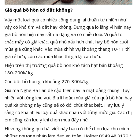
Giá quả bồ hòn có đắt không?
Vậy một loại quả có nhiều công dụng lại thuần tư nhiên như
vậy có khó tìm và đắt hay không. Đừng quá lo lắng vì hiện nay
giá bồ hòn hiện nay rất đa dạng và có nhiều loại. Vì quả to
chắc mẩy có giá khác, quả nhỏ xấu hơn chút hay bồ hòn cuối
mùa giá cũng khác. Vào mùa chính vụ khoảng tháng 10-11 thì
giá rẻ hơn, còn các mùa khác thì giá lại cao hơn.
Hiện trên thị trường quả bồ hòn khô tách hạt bán khoảng
180-200k/ kg.
Còn bột bồ hòn giá khoảng 270-300k/kg
Giá mà Nghệ Bà Lan đề cập trên đây là mặt bằng chung. Tuy
nhiên với từng khu vực địa lí hoặc mùa giá của quả bồ hòn hay
quả xà phòng này cũng sẽ có đôi chút khác biệt. Hãy lưu ý
rằng có khá nhiều loại quả khác nhau với từng mức giá. Các chị
em cũng cần lưu ý khi chọn mua đấy nhé
Hi vọng thông qua bài viết này bạn có thể chọn lựa cho mình
những phương pháp làm đẹp an toàn. Holine: 0949.48.3179 (