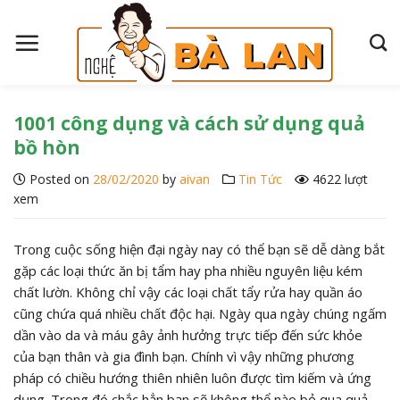
S
k
i
p
t
o
1001 công dụng và cách sử dụng quả
c
bồ hòn
o
Posted on
28/02/2020
by
aivan
Tin Tức
4622 lượt
n
xem
t
e
n
Trong cuộc sống hiện đại ngày nay có thể bạn sẽ dễ dàng bắt
t
gặp các loại thức ăn bị tẩm hay pha nhiều nguyên liệu kém
chất lườn. Không chỉ vậy các loại chất tẩy rửa hay quần áo
cũng chứa quá nhiều chất độc hại. Ngày qua ngày chúng ngấm
dần vào da và máu gây ảnh hưởng trực tiếp đến sức khỏe
của bạn thân và gia đình bạn. Chính vì vậy những phương
pháp có chiều hướng thiên nhiên luôn được tìm kiếm và ứng
dụng. Trong đó chắc hẳn bạn sẽ không thể nào bỏ qua quả