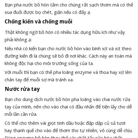
Bạn pha nước bồ hòn tắm cho chúng rất sạch thơm mà có thể
xua đuổi được bọ chét, giận nếu có đấy ạ.
Chống kiến và chống muỗi
Thật không ngờ bồ hòn có nhiều tác dụng hữu ích như vậy
phải không ạ:
Nếu nhà có kiến bạn cho nước bồ hòn vào bình xịt và xịt theo
đường kiến đi là chúng sẽ bỏ đi nơi khác. Cách này an toàn mà
không độc hại cho môi trường sống của ta.
Với muỗi thì bạn có thể pha loãng enzyme và thoa hay xịt lên
chân tay để muỗi sợ mà tránh xa.
Nước rửa tay
Bạn cho dung dịch nước bồ hòn pha loãng vào chai nước rửa
tay của mình, nên cho vào chai có đầu nhấn để tiện lấy cho dễ
mỗi lần cần rửa.
Có thể cho thêm vài giọt tinh dầu hoặc đập dập củ sả tươi
hay thanh quế cho vào để thơm tho tự nhiên, vô cùng dễ chịu.
Dùng enzyme bồ hòn thay thế các chất tẩy rửa hóa chất