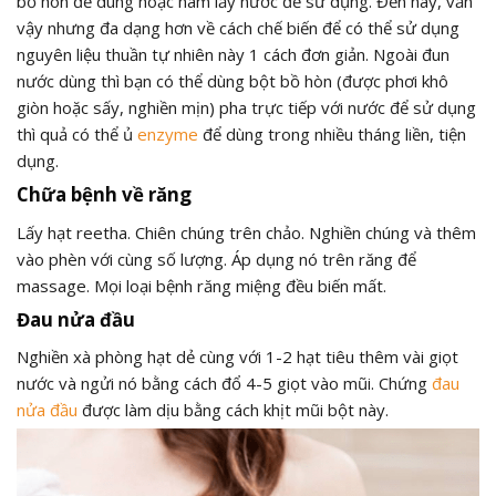
bồ hòn để dùng hoặc hãm lấy nước để sử dụng. Đến nay, vẫn
vậy nhưng đa dạng hơn về cách chế biến để có thể sử dụng
nguyên liệu thuần tự nhiên này 1 cách đơn giản. Ngoài đun
nước dùng thì bạn có thể dùng bột bồ hòn (được phơi khô
giòn hoặc sấy, nghiền mịn) pha trực tiếp với nước để sử dụng
thì quả có thể ủ
enzyme
để dùng trong nhiều tháng liền, tiện
dụng.
Chữa bệnh về răng
Lấy hạt reetha. Chiên chúng trên chảo. Nghiền chúng và thêm
vào phèn với cùng số lượng. Áp dụng nó trên răng để
massage. Mọi loại bệnh răng miệng đều biến mất.
Đau nửa đầu
Nghiền xà phòng hạt dẻ cùng với 1-2 hạt tiêu thêm vài giọt
nước và ngửi nó bằng cách đổ 4-5 giọt vào mũi. Chứng
đau
nửa đầu
được làm dịu bằng cách khịt mũi bột này.