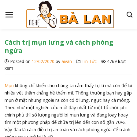
S
k
i
p
t
o
Cách trị mụn lưng và cách phòng
c
ngừa
o
Posted on
12/02/2020
by
aivan
Tin Tức
4769 lượt
n
xem
t
e
n
Mụn
không chỉ khiến cho chúng ta cảm thấy tự ti mà còn để lại
t
nhiều vết thâm chẳng hề thẩm mĩ. Thông thường bạn hay gặp
mụn ở mặt nhưng ngoài ra còn có ở lưng, ngực hay cả mông.
Theo như một nghiên cứu mới đây nhất từ một tổ chức phi
chính phủ thì số lượng người bị mụn lưng và đang loay hoay
tìm một phương pháp để chữa trị lên đến con số gần 70%.
Vậy đâu là cách điều trị an toàn và cách phòng ngừa để tránh
chúng quay trở lại là gì?