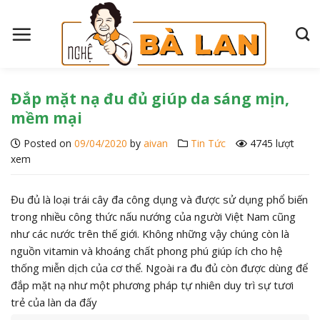
S
k
i
p
t
o
Đắp mặt nạ đu đủ giúp da sáng mịn,
c
mềm mại
o
Posted on
09/04/2020
by
aivan
Tin Tức
4745 lượt
n
xem
t
e
n
Đu đủ là loại trái cây đa công dụng và được sử dụng phổ biến
t
trong nhiều công thức nấu nướng của người Việt Nam cũng
như các nước trên thế giới. Không những vậy chúng còn là
nguồn vitamin và khoáng chất phong phú giúp ích cho hệ
thống miễn dịch của cơ thể. Ngoài ra đu đủ còn được dùng để
đắp mặt nạ như một phương pháp tự nhiên duy trì sự tươi
trẻ của làn da đấy