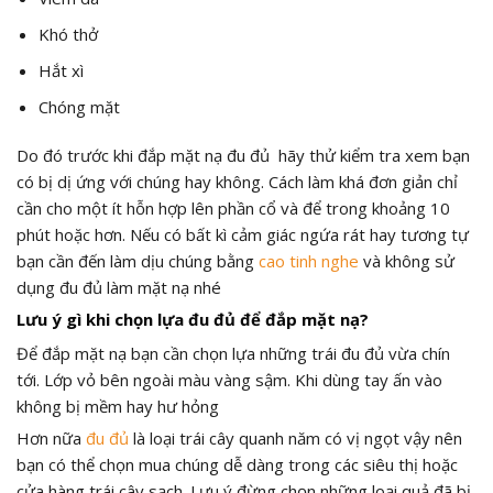
Khó thở
Hắt xì
Chóng mặt
Do đó trước khi đắp mặt nạ đu đủ hãy thử kiểm tra xem bạn
có bị dị ứng với chúng hay không. Cách làm khá đơn giản chỉ
cần cho một ít hỗn hợp lên phần cổ và để trong khoảng 10
phút hoặc hơn. Nếu có bất kì cảm giác ngứa rát hay tương tự
bạn cần đến làm dịu chúng bằng
cao tinh nghe
và không sử
dụng đu đủ làm mặt nạ nhé
Lưu ý gì khi chọn lựa đu đủ để đắp mặt nạ?
Để đắp mặt nạ bạn cần chọn lựa những trái đu đủ vừa chín
tới. Lớp vỏ bên ngoài màu vàng sậm. Khi dùng tay ấn vào
không bị mềm hay hư hỏng
Hơn nữa
đu đủ
là loại trái cây quanh năm có vị ngọt vậy nên
bạn có thể chọn mua chúng dễ dàng trong các siêu thị hoặc
cửa hàng trái cây sạch. Lưu ý đừng chọn những loại quả đã bị