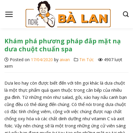
S
k
i
p
t
o
Khám phá phương pháp đắp mặt nạ
c
dưa chuột chuẩn spa
o
Posted on
17/04/2020
by
aivan
Tin Tức
4907 lượt
n
xem
t
e
n
Dưa leo hay còn được biết đến với tên gọi khác là dưa chuột
t
là một thực phẩm quá quen thuộc trong căn bếp của nhiều
gia đình. Từ những món như salad, gỏi, xào hay nấu canh bạn
cũng đều có thẻ dùng đến chúng. Có thể nói trong dưa chuột
có đặc tính chống viêm, cộng với việc chúng được nạp chất
chống oxy hóa và các chất dinh dưỡng như vitamin C và axit
folic. Vậy nên chúng sẽ là một trong những ứng cử viên sáng
giá nếu bạn đang muốn tự tay tạo nên những mặt nạ tại nhà