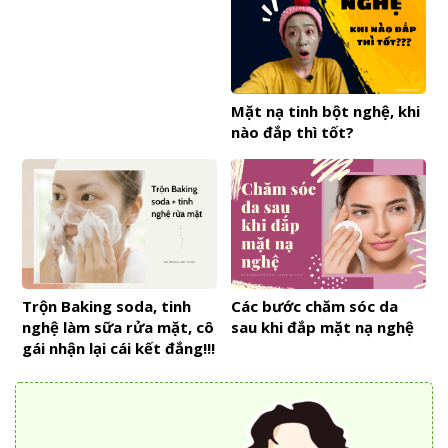
Mặt nạ tinh bột nghệ, khi
nào đắp thì tốt?
Trộn Baking soda, tinh
Các bước chăm sóc da
nghệ làm sữa rửa mặt, cô
sau khi đắp mặt nạ nghệ
gái nhận lại cái kết đắng!!!