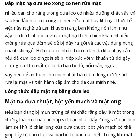
Đắp mặt nạ dưa leo xong có nên rửa mặt
Nhiều bạn cho rằng trong dưa leo có nhiều dưỡng chất vậy thì
sau khi đắp mặt nạ xong có nên rửa mặt hay không. Thực tế
việc này Nghệ Bà Lan khuyên rằng bạn không nên làm như
vậy. Lí dó chính đó là vì các mặt nạ thiên nhiên khá dính nếu
không rửa qua đêm sẽ dễ bị dây ra gối và các vật dụng xung
quanh khi ngủ. Hơn nữa có nhiều bạn có làn da khá nhạy cảm,
nếu để dưa leo ở ngoài sẽ bị tiếp xúc với vi khuẩn từ đó gây
dị ứng da. Rõ nhất đó là da bạn bị đỏ, nổi mẫn, ngứa,..
Vậy nên để an toàn cho mình nhất bạn nên dùng nước sạch
rửa lại mặt và tiến hành cấp ẩm cho da của mình nhé.
Công thức đắp mặt nạ bằng dưa leo
Mặt nạ dưa chuột, bột yến mạch và mật ong
Nếu bạn đang bị mụn trứng cá thì chắc rằng đây là một trong
những loại mặt nạ phù hợp với bạn nhất đấy. Cùng với đặc tính
làm se khít lỗ chân lông của dưa chuột, bột yến mạch có thể
giúp tẩy tế bào chết và loại bỏ tế bào da chết. Trong khi mật