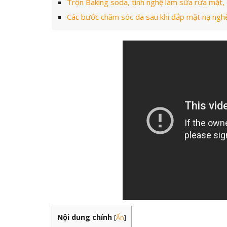
Trộn Baking soda, tinh nghệ làm sữa rửa mặt, cô
Các bước chăm sóc da sau khi đắp mặt nạ ngh
Nội dung chính
[
Ẩn
]