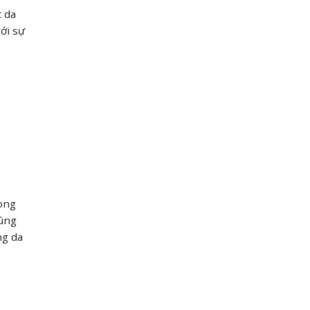
c da
ới sự
rong
húng
ng da