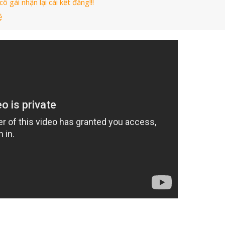
 gái nhận lại cái kết đắng!!!
ệ