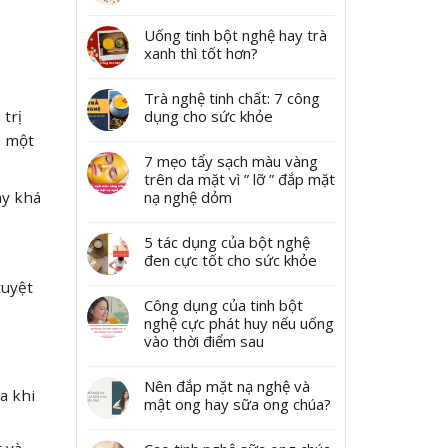
Uống tinh bột nghệ hay trà
xanh thì tốt hơn?
Trà nghệ tinh chất: 7 công
dụng cho sức khỏe
trị
à một
7 mẹo tẩy sạch màu vàng
trên da mặt vì ” lỡ ” đắp mặt
nạ nghệ dỏm
ày khá
5 tác dụng của bột nghệ
đen cực tốt cho sức khỏe
tuyệt
Công dụng của tinh bột
nghệ cực phát huy nếu uống
vào thời điểm sau
Nên đắp mặt nạ nghệ và
a khi
mật ong hay sữa ong chúa?
 và