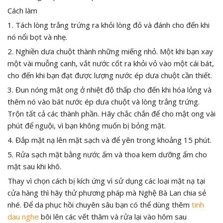
Cách làm
1. Tách lòng trắng trứng ra khỏi lòng đỏ và đánh cho đến khi
nó nổi bọt và nhẹ.
2. Nghiền dưa chuột thành những miếng nhỏ. Một khi bạn xay
một vài muỗng canh, vắt nước cốt ra khỏi vỏ vào một cái bát,
cho đến khi bạn đạt được lượng nước ép dưa chuột cần thiết.
3. Đun nóng mật ong ở nhiệt độ thấp cho đến khi hóa lỏng và
thêm nó vào bát nước ép dưa chuột và lòng trắng trứng.
Trộn tất cả các thành phần. Hãy chắc chắn để cho mật ong vài
phút để nguội, vì bạn không muốn bị bỏng mặt.
4. Đắp mặt nạ lên mặt sạch và để yên trong khoảng 15 phút.
5. Rửa sạch mặt bằng nước ấm và thoa kem dưỡng ẩm cho
mặt sau khi khô.
Thay vì chọn cách bị kích ứng vì sử dụng các loại mặt nạ tại
cửa hàng thì hãy thử phương pháp mà Nghệ Bà Lan chia sẻ
nhé. Để da phục hồi chuyên sâu bạn có thể dùng thêm
tinh
dau nghe
bôi lên các vết thâm và rửa lại vào hôm sau