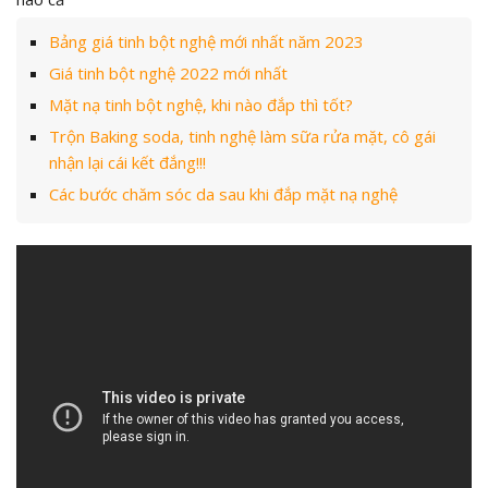
Bảng giá tinh bột nghệ mới nhất năm 2023
Giá tinh bột nghệ 2022 mới nhất
Mặt nạ tinh bột nghệ, khi nào đắp thì tốt?
Trộn Baking soda, tinh nghệ làm sữa rửa mặt, cô gái
nhận lại cái kết đắng!!!
Các bước chăm sóc da sau khi đắp mặt nạ nghệ