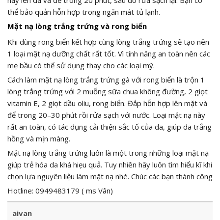
này lên da và để trong 20 phút, sau đó rửa sạch lại. Bạn có
thể bảo quản hỗn hợp trong ngăn mát tủ lạnh.
Mặt nạ lòng trắng trứng và rong biển
Khi dùng rong biển kết hợp cùng lòng trắng trứng sẽ tạo nên
1 loại mặt nạ dưỡng chất rất tốt. Vì tính năng an toàn nên các
mẹ bầu có thể sử dụng thay cho các loại mỹ.
Cách làm mặt nạ lòng trắng trứng gà với rong biển là trộn 1
lòng trắng trứng với 2 muỗng sữa chua không đường, 2 giọt
vitamin E, 2 giọt dầu oliu, rong biển. Đắp hỗn hợp lên mặt và
để trong 20–30 phút rồi rửa sạch với nước. Loại mặt nạ này
rất an toàn, có tác dụng cải thiện sắc tố của da, giúp da trắng
hồng và mịn màng.
Mặt nạ lòng trắng trứng luôn là một trong những loại mặt nạ
giúp trẻ hóa da khá hiẹu quả. Tuy nhiên hãy luôn tìm hiểu kĩ khi
chọn lựa nguyên liệu làm mặt nạ nhé. Chúc các bạn thành công
Hotline: 0949483179 ( ms Vân)
aivan