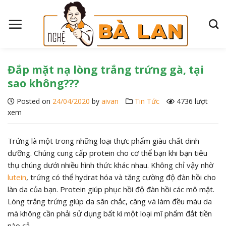
S
k
i
p
t
o
Đắp mặt nạ lòng trắng trứng gà, tại
c
sao không???
o
Posted on
24/04/2020
by
aivan
Tin Tức
4736 lượt
n
xem
t
e
n
Trứng là một trong những loại thực phẩm giàu chất dinh
t
dưỡng. Chúng cung cấp protein cho cơ thể bạn khi bạn tiêu
thụ chúng dưới nhiều hình thức khác nhau. Không chỉ vậy nhờ
lutein
, trứng có thể hydrat hóa và tăng cường độ đàn hồi cho
làn da của bạn. Protein giúp phục hồi độ đàn hồi các mô mặt.
Lòng trắng trứng giúp da săn chắc, căng và làm đều màu da
mà không cần phải sử dụng bất kì một loại mĩ phẩm đắt tiền
nào cả