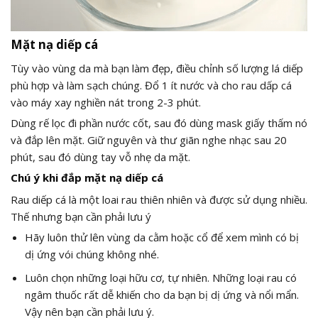
Mặt nạ diếp cá
Tùy vào vùng da mà bạn làm đẹp, điều chỉnh số lượng lá diếp
phù hợp và làm sạch chúng. Đổ 1 ít nước và cho rau dấp cá
vào máy xay nghiền nát trong 2-3 phút.
Dùng rế lọc đi phần nước cốt, sau đó dùng mask giấy thấm nó
và đắp lên mặt. Giữ nguyên và thư giãn nghe nhạc sau 20
phút, sau đó dùng tay vỗ nhẹ da mặt.
Chú ý khi đắp mặt nạ diếp cá
Rau diếp cá là một loai rau thiên nhiên và được sử dụng nhiều.
Thế nhưng bạn cần phải lưu ý
Hãy luôn thử lên vùng da cằm hoặc cổ để xem mình có bị
dị ứng vói chúng không nhé.
Luôn chọn những loại hữu cơ, tự nhiên. Những loại rau có
ngâm thuốc rất dễ khiến cho da bạn bị dị ứng và nổi mẩn.
Vậy nên bạn cần phải lưu ý.