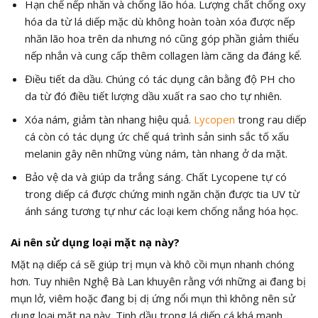
Hạn chế nếp nhăn và chống lão hóa. Lượng chất chống oxy
hóa da từ lá diếp mặc dù không hoàn toàn xóa được nếp
nhăn lão hoa trên da nhưng nó cũng góp phần giảm thiểu
nếp nhắn và cung cấp thêm collagen làm căng da đáng kể.
Điều tiết da dầu. Chúng có tác dụng cân bằng độ PH cho
da từ đó điều tiết lượng dầu xuất ra sao cho tự nhiên.
Xóa nám, giảm tàn nhang hiệu quả.
Lycopen
trong rau diếp
cá còn có tác dụng ức chế quá trình sản sinh sắc tố xấu
melanin gây nên những vùng nám, tàn nhang ở da mặt.
Bảo vệ da và giúp da trắng sáng. Chất Lycopene tự có
trong diếp cá được chứng minh ngăn chặn được tia UV từ
ánh sáng tương tự như các loại kem chống nắng hóa học.
Ai nên sử dụng loại mặt nạ này?
Mặt nạ diếp cá sẽ giúp trị mụn và khô cồi mụn nhanh chóng
hơn. Tuy nhiên Nghệ Bà Lan khuyên rằng với những ai đang bị
mụn lở, viêm hoặc đang bị dị ứng nổi mụn thì không nên sử
dụng loại mặt nạ này. Tinh dầu trong lá diếp cá khá mạnh