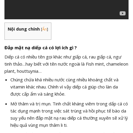
Nội dung chính
[
Ẩn
]
Đắp mặt nạ diếp cá có lợi ích gì ?
Diếp cá có nhiều tên gọi khác như giấp cá, rau giấp cá, ngư
tinh thảo…hay biết với tên nước ngoài là Fish mint, chameleon
plant, houttuynia…
Chúng chứa khá nhiều nước cùng nhiều khoáng chất và
vitamin khác nhau. Chính vì vậy diếp cá giúp cho làn da
được cấp ẩm và sáng khỏe.
Mờ thâm và trị mụn. Tinh chất kháng viêm trong dấp cá có
tác dụng mạnh trong việc sát trùng và hồi phục tế bào da
suy yếu nên đắp mặt nạ rau diếp cá thường xuyên sẽ xử lý
hiệu quả vùng mụn thâm li ti.