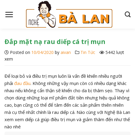
S
k
i
p
t
o
Đắp mặt nạ rau diếp cá trị mụn
c
Posted on
10/04/2020
by
aivan
Tin Tức
5442 lượt
o
xem
n
t
e
Để loại bỏ và điều trị mụn luôn là vấn đề khiến nhiều người
n
phải
đau đầu
. Không những vậy mụn còn có nhiều dạng khác
t
nhau nếu không cẩn thận sẽ khiến cho da bị thâm sẹo. Thay vì
chọn dùng những loại mĩ phẩm đắt tiền nhưng hiệu quả không
cao, bạn cũng có thể để tâm đến các sản phẩm thiên nhiên
mà cụ thể nhất chính là rau diếp cá. Nào cùng với Nghệ Bà Lan
xem xem diếp cá giúp điều trị mụn và giảm thâm đến như thế
nào nhé