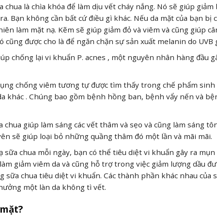
 chua là chìa khóa để làm dịu vết cháy nắng. Nó sẽ giúp giảm 
a. Bạn không cần bất cứ điều gì khác. Nếu da mặt của bạn bị 
nhiên làm mặt nạ. Kẽm sẽ giúp giảm đỏ và viêm và cũng giúp câ
Nó cũng được cho là để ngăn chặn sự sản xuất melanin do UVB 
iúp chống lại vi khuẩn P. acnes , một nguyên nhân hàng đầu g
c dụng chống viêm tương tự được tìm thấy trong chế phẩm sinh
êm da khác . Chúng bao gồm bệnh hồng ban, bệnh vẩy nến và bệ
 chua giúp làm sáng các vết thâm và sẹo và cũng làm sáng tô
ên sẽ giúp loại bỏ những quầng thâm đó một lần và mãi mãi.
 sữa chua mỗi ngày, bạn có thể tiêu diệt vi khuẩn gây ra mụn
làm giảm viêm da và cũng hỗ trợ trong việc giảm lượng dầu đư
g sữa chua tiêu diệt vi khuẩn. Các thành phần khác nhau của 
ưởng một làn da không tì vết.
 mặt?