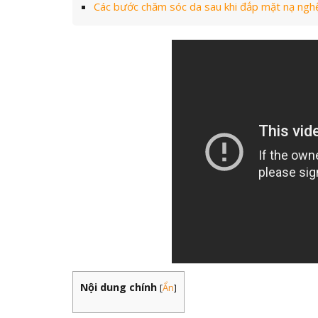
Các bước chăm sóc da sau khi đắp mặt nạ ngh
Nội dung chính
[
Ẩn
]