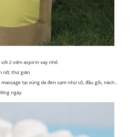
ới 2 viên aspirin xay nhỏ
n nỡ, thư giãn
iệt massage tại vùng da đen sạm như cổ, đầu gối, nách…
ường ngày.