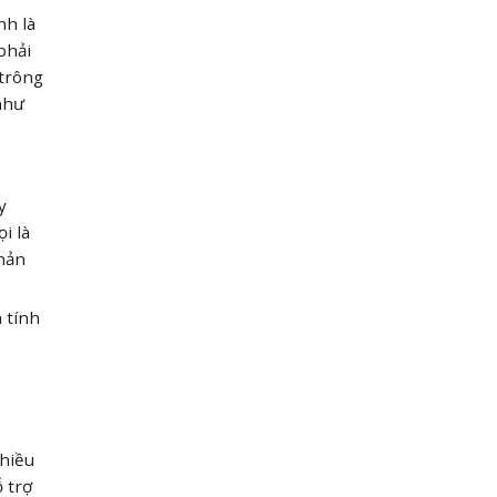
nh là
phải
 trông
như
y
i là
phản
 tính
Nhiều
 trợ