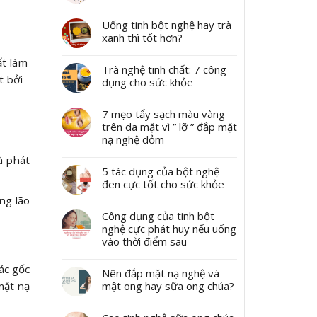
Uống tinh bột nghệ hay trà
xanh thì tốt hơn?
ất làm
Trà nghệ tinh chất: 7 công
t bởi
dụng cho sức khỏe
7 mẹo tẩy sạch màu vàng
trên da mặt vì ” lỡ ” đắp mặt
nạ nghệ dỏm
à phát
5 tác dụng của bột nghệ
đen cực tốt cho sức khỏe
ng lão
Công dụng của tinh bột
nghệ cực phát huy nếu uống
vào thời điểm sau
ác gốc
Nên đắp mặt nạ nghệ và
mật ong hay sữa ong chúa?
mặt nạ