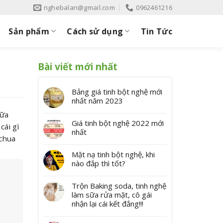
nghebalan@gmail.com
0962461216
Sản phẩm
Cách sử dụng
Tin Tức
Bài viết mới nhất
Bảng giá tinh bột nghệ mới
nhất năm 2023
sữa
Giá tinh bột nghệ 2022 mới
cái gì
nhất
 chua
Mặt nạ tinh bột nghệ, khi
nào đắp thì tốt?
Trộn Baking soda, tinh nghệ
làm sữa rửa mặt, cô gái
nhận lại cái kết đắng!!!