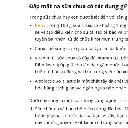
Đấp mặt nạ sữa chua có tác dụng gì?
Trong sữa chua hay còn được biết đến với tên 
Kẽm
: Trong 100 g sữa chua, có khoảng 1 mg 
se và tạo điều kiện cho sự tái tạo tế bào và
tuyến bã nhờn, từ đó chữa khỏi mụn trứng c
Canxi: bổ sung canxi giúp tái tạo làn da khỏ
Vitamin B: Sữa chua có đầy đủ vitamin B2, B5
Riboflavin giúp giữ cho làn da ngậm nước, bảo 
triển tế bào và đóng vai trò trong việc sản 
Axit lactic: Axit lactic là một chất tẩy da c
hóa bằng cách giảm và ngăn ngừa nếp nhăn
Dưới đây cũng là một số những công dụng chính
Săn chắc da và hạn chế hiện tượng lão hóa. 
tự do gây hại cho làn da của bạn. Vì vậy, bạ
này thường xuyên. Axit lactic có trong sữa ch