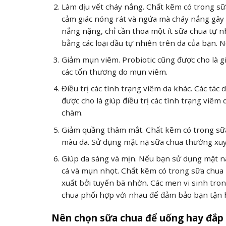
Làm dịu vết cháy nắng. Chất kẽm có trong sữa
cảm giác nóng rát và ngứa mà cháy nắng gây r
nắng nặng, chỉ cần thoa một ít sữa chua tự 
bằng các loại dầu tự nhiên trên da của bạn. 
Giảm mụn viêm. Probiotic cũng được cho là g
các tổn thương do mụn viêm.
Điều trị các tình trạng viêm da khác. Các tá
được cho là giúp điều trị các tình trạng vi
chàm.
Giảm quầng thâm mắt. Chất kẽm có trong sữa
màu da. Sử dụng mặt nạ sữa chua thường xuy
Giúp da sáng và mịn. Nếu bạn sử dụng mặt nạ
cá và mụn nhọt. Chất kẽm có trong sữa chua 
xuất bởi tuyến bã nhờn. Các men vi sinh tron
chua phối hợp với nhau để đảm bảo bạn tận h
Nên chọn sữa chua để uống hay đắp