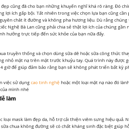
m đẹp cũng đã cho bạn những khuyến nghĩ khá rõ ràng. Đó chí
g lợi ích gấp bội. Tất nhiên trong việc chọn lựa bạn cũng cần 
nguyên chât ít đường và không pha hương liệu. Dù rắng chúng
ếc Nghệ Bà Lan cũng phải chia sẻ thật lợi ích của chúng gần 
ảnh hưởng trực tiếp đến sức khỏe của bạn nữa đấy.
chua truyền thống và chọn dùng sữa dê hoặc sữa công thức tha
ng nhỏ mặt nạ trên mặt trước khuỷu tay. Quá trình này được gọ
24 giờ để giúp đảm bảo rằng bạn sẽ không phát triển bất kỳ 
n việc sử dụng
cao tinh nghệ
hoặc một loại mặt nạ nào đó lành
e của mình nhé
dễ làm
c loại mask làm đẹp da, hỗ trợ cải thiện viêm sưng hiệu quả. 
i sữa chua không đường sẽ có chất kháng sinh đặc biệt giúp hỗ