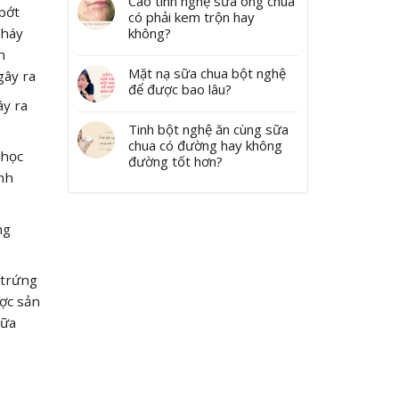
Cao tinh nghệ sữa ong chúa
bớt
có phải kem trộn hay
không?
cháy
n
Mặt nạ sữa chua bột nghệ
gây ra
để được bao lâu?
ây ra
Tinh bột nghệ ăn cùng sữa
chua có đường hay không
 học
đường tốt hơn?
nh
ng
 trứng
ợc sản
sữa