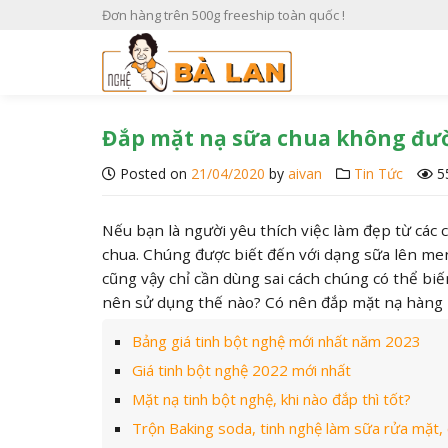
S
Đơn hàng trên 500g freeship toàn quốc !
k
i
p
t
o
Đắp mặt nạ sữa chua không đườ
c
Posted on
21/04/2020
by
aivan
Tin Tức
5
o
n
t
Nếu bạn là người yêu thích việc làm đẹp từ các
e
chua. Chúng được biết đến với dạng sữa lên men 
n
cũng vậy chỉ cần dùng sai cách chúng có thể bi
t
nên sử dụng thế nào? Có nên đắp mặt nạ hàng
Bảng giá tinh bột nghệ mới nhất năm 2023
Giá tinh bột nghệ 2022 mới nhất
Mặt nạ tinh bột nghệ, khi nào đắp thì tốt?
Trộn Baking soda, tinh nghệ làm sữa rửa mặt, cô