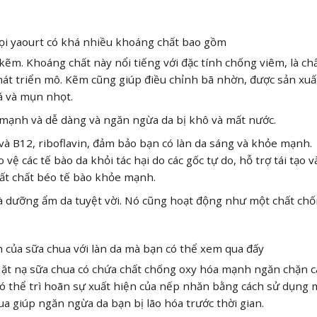
gọi yaourt có khá nhiều khoáng chất bao gồm
kẽm. Khoáng chất này nổi tiếng với đặc tính chống viêm, là ch
 phát triển mô. Kẽm cũng giúp điều chỉnh bã nhờn, được sản xuấ
á và mụn nhọt.
e mạnh và dễ dàng và ngăn ngừa da bị khô và mất nước.
 và B12, riboflavin, đảm bảo bạn có làn da sáng và khỏe mạnh.
vệ các tế bào da khỏi tác hại do các gốc tự do, hỗ trợ tái tạo v
xuất chất béo tế bào khỏe mạnh.
hết và dưỡng ẩm da tuyệt vời. Nó cũng hoạt động như một chất chố
 của sữa chua với làn da mà bạn có thể xem qua đấy
Mặt nạ sữa chua có chứa chất chống oxy hóa mạnh ngăn chặn c
n có thể trì hoãn sự xuất hiện của nếp nhăn bằng cách sử dụng 
ua giúp ngăn ngừa da bạn bị lão hóa trước thời gian.