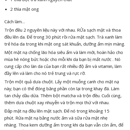
2 thìa mật ong
Cách làm…
Trộn đều 2 nguyên liệu này với nhau. RỬa sạch mặt và thoa
đều lên da. Để trong 30 phút rồi rửa mặt sạch. Trà xanh làm
trẻ hóa da trong khi mật ong sát khuẩn, dưỡng ẩm mịn màng.
Một mặt nạ chống lão hóa siêu ẩm và làm mới, hoàn hảo cho
mùa hè nóng bức hoặc cho mỗi khi da bạn bị mất nước . Nó
cung cấp cho làn da của bạn rất nhiều độ ẩm và vitamin, làm
đầy lên và làm cho nó trẻ trung và rực rỡ.
Trộn một quả dưa chuột. Lấy một muỗng canh cho mặt nạ
này; bạn có thể đóng băng phần còn lại trong khay đá. Làm
tan chảy dầu dừa. Thêm bột matcha và trộn đều. Cuối cùng,
thêm dưa chuột xay nhuyễn và trộn mọi thứ với nhau.
Đắp mặt nạ đều lên mặt sạch. Để nó trong khoảng 15
phút. Rửa mặt nạ bằng nước ấm và sữa rửa mặt nhẹ
nhàng. Thoa kem dưỡng ẩm trong khi da bạn vẫn còn ẩm, để