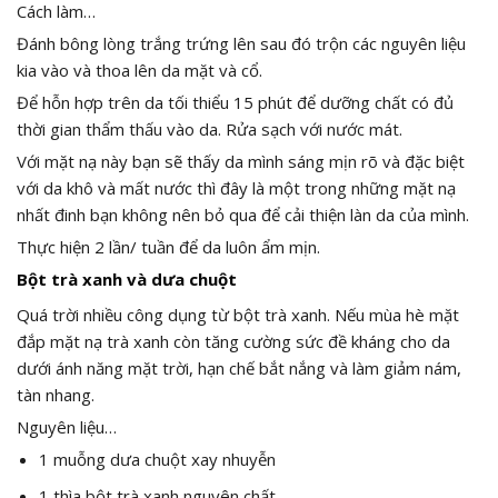
Cách làm…
Đánh bông lòng trắng trứng lên sau đó trộn các nguyên liệu
kia vào và thoa lên da mặt và cổ.
Để hỗn hợp trên da tối thiểu 15 phút để dưỡng chất có đủ
thời gian thẩm thấu vào da. Rửa sạch với nước mát.
Với mặt nạ này bạn sẽ thấy da mình sáng mịn rõ và đặc biệt
với da khô và mất nước thì đây là một trong những mặt nạ
nhất đinh bạn không nên bỏ qua để cải thiện làn da của mình.
Thực hiện 2 lần/ tuần để da luôn ẩm mịn.
Bột trà xanh và dưa chuột
Quá trời nhiều công dụng từ bột trà xanh. Nếu mùa hè mặt
đắp mặt nạ trà xanh còn tăng cường sức đề kháng cho da
dưới ánh năng mặt trời, hạn chế bắt nắng và làm giảm nám,
tàn nhang.
Nguyên liệu…
1 muỗng dưa chuột xay nhuyễn
1 thìa bột trà xanh nguyên chất