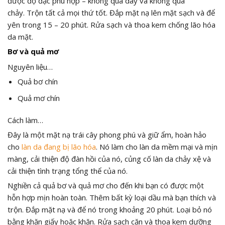
được độ đặc phù hợp – không quá dày và không quá
chảy. Trộn tất cả mọi thứ tốt. Đắp mặt nạ lên mặt sạch và để
yên trong 15 – 20 phút. Rửa sạch và thoa kem chống lão hóa
da mặt.
Bơ và quả mơ
Nguyên liệu…
Quả bơ chín
Quả mơ chín
Cách làm…
Đây là một mặt nạ trái cây phong phú và giữ ẩm, hoàn hảo
cho
làn da đang bị lão hóa
. Nó làm cho làn da mềm mại và mịn
màng, cải thiện độ đàn hồi của nó, củng cố làn da chảy xệ và
cải thiện tình trạng tổng thể của nó.
Nghiền cả quả bơ và quả mơ cho đến khi bạn có được một
hỗn hợp mịn hoàn toàn. Thêm bất kỳ loại dầu mà bạn thích và
trộn. Đắp mặt nạ và để nó trong khoảng 20 phút. Loại bỏ nó
bằng khăn giấy hoặc khăn. Rửa sạch cặn và thoa kem dưỡng