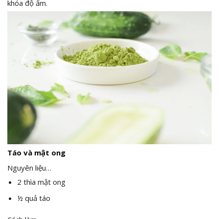
khóa độ ẩm.
Táo và mật ong
Nguyên liệu…
2 thìa mật ong
½ quả táo