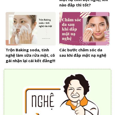
nào đắp thì tốt?
Trộn Baking soda, tinh
Các bước chăm sóc da
nghệ làm sữa rửa mặt, cô
sau khi đắp mặt nạ nghệ
gái nhận lại cái kết đắng!!!