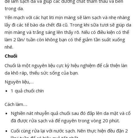
để làm sạch da và giúp các dưỡng chất thẩm thấu và bên
trong da.
Yến mạch với các hạt liti mịn màng sẽ làm sạch và nhẹ nhàng
lấy đi các tế bào da chết đã cũ. Trong khi sữa tươi sẽ giúp da
mịn màng và trắng sáng lên thấy rõ. Nếu có điều kiện có thể
làm 2 lần/ tuần còn không bạn có thể giảm tần suất xuống
nhé.
Chuối
Chuối là một nguyên liệu cực kỳ hiệu nghiệm để cải thiện làn
da khô ráp, thiếu sức sống của bạn.
Nguyên liệu,…
1 quả chuối chín
Cách làm….
Nghiền nát nhuyễn quả chuối sau đó đắp lên da mặt và cổ
đã được rửa sạch và để nguyên trong vòng 20 phút.
Cuối cùng rửa lại với nước sạch. Nên thực hiện đều đặn 2
lần/ tuần để có hiệu quả tốt nhất.