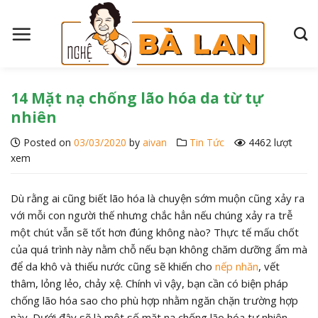
S
k
i
p
t
o
14 Mặt nạ chống lão hóa da từ tự
c
nhiên
o
Posted on
03/03/2020
by
aivan
Tin Tức
4462 lượt
n
xem
t
e
n
Dù rằng ai cũng biết lão hóa là chuyện sớm muộn cũng xảy ra
t
với mỗi con người thế nhưng chắc hẳn nếu chúng xảy ra trễ
một chút vẫn sẽ tốt hơn đúng không nào? Thực tế mấu chốt
của quá trình này nằm chỗ nếu bạn không chăm dưỡng ẩm mà
để da khô và thiếu nước cũng sẽ khiến cho
nếp nhăn
, vết
thâm, lỏng lẻo, chảy xệ. Chính vì vậy, bạn cần có biện pháp
chống lão hóa sao cho phù hợp nhằm ngăn chặn trường hợp
này. Dưới đây sẽ là một số mặt nạ chống lão hóa tự nhiên,