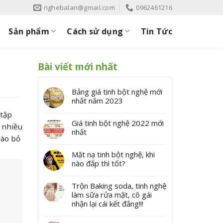
nghebalan@gmail.com
0962461216
Sản phẩm
Cách sử dụng
Tin Tức
Bài viết mới nhất
Bảng giá tinh bột nghệ mới
nhất năm 2023
 tập
Giá tinh bột nghệ 2022 mới
á nhiều
nhất
nào bỏ
Mặt nạ tinh bột nghệ, khi
nào đắp thì tốt?
Trộn Baking soda, tinh nghệ
làm sữa rửa mặt, cô gái
nhận lại cái kết đắng!!!