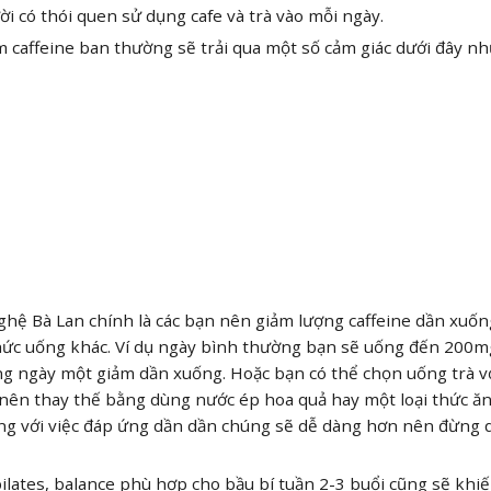
ời có thói quen sử dụng cafe và trà vào mỗi ngày.
 caffeine ban thường sẽ trải qua một số cảm giác dưới đây n
ghệ Bà Lan chính là các bạn nên giảm lượng caffeine dần xuố
hức uống khác. Ví dụ ngày bình thường bạn sẽ uống đến 200m
 ngày một giảm dần xuống. Hoặc bạn có thể chọn uống trà vớ
n nên thay thế bằng dùng nước ép hoa quả hay một loại thức ă
ng với việc đáp ứng dần dần chúng sẽ dễ dàng hơn nên đừng q
 pilates, balance phù hợp cho bầu bí tuần 2-3 buổi cũng sẽ khi