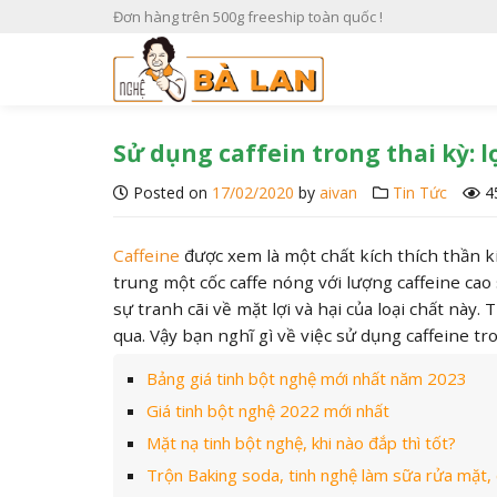
S
Đơn hàng trên 500g freeship toàn quốc !
k
i
p
t
o
Sử dụng caffein trong thai kỳ: l
c
Posted on
17/02/2020
by
aivan
Tin Tức
4
o
n
t
Caffeine
được xem là một chất kích thích thần 
e
trung một cốc caffe nóng với lượng caffeine cao
n
sự tranh cãi về mặt lợi và hại của loại chất nà
t
qua. Vậy bạn nghĩ gì về việc sử dụng caffeine tr
Bảng giá tinh bột nghệ mới nhất năm 2023
Giá tinh bột nghệ 2022 mới nhất
Mặt nạ tinh bột nghệ, khi nào đắp thì tốt?
Trộn Baking soda, tinh nghệ làm sữa rửa mặt, cô