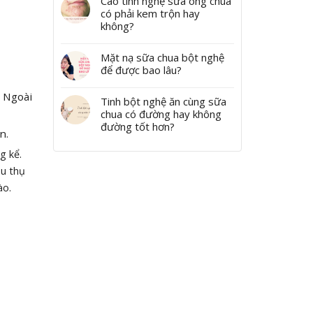
Cao tinh nghệ sữa ong chúa
có phải kem trộn hay
không?
Mặt nạ sữa chua bột nghệ
để được bao lâu?
. Ngoài
Tinh bột nghệ ăn cùng sữa
chua có đường hay không
đường tốt hơn?
n.
g kể.
êu thụ
ào.