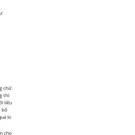
hư
ng chứ
g thì
i liều
n bổ
uá lo
ến cho