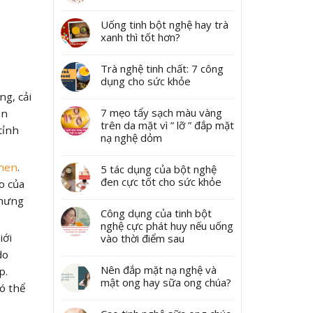
Uống tinh bột nghệ hay trà
xanh thì tốt hơn?
Trà nghệ tinh chất: 7 công
dụng cho sức khỏe
ng, cải
7 mẹo tẩy sạch màu vàng
ến
trên da mặt vì ” lỡ ” đắp mặt
tỉnh
nạ nghệ dỏm
hen
.
5 tác dụng của bột nghệ
đen cực tốt cho sức khỏe
o của
nhưng
Công dụng của tinh bột
nghệ cực phát huy nếu uống
iới
vào thời điểm sau
do
Nên đắp mặt nạ nghệ và
p.
mật ong hay sữa ong chúa?
ó thể