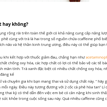
ốt hay không?
 dụng rộng rãi trên toàn thế giới có khả năng cung cấp năng lượ
à phê cùng với trà là hai trong số nguồn chứa ccaffeine phổ bi
ích não và hệ thần kinh trung ương, điều này có thể giúp bạn 
đầu khi kết hợp với thuốc giảm đau, chẳng hạn như
acetaminop
chất chống oxy hóa, các hợp chất có lợi có thể bảo vệ các tế bà
nh mãn tính. Trà xanh đặc biệt có nhiều chất chống oxy hóa, 
g đáng kể
ĩ và chuyên gia khi bạn mang thai và sử dụng chất này. ” hãy g
 mỗi ngày. Điều này tương đương với 2 cốc cà phê hòa tan” Lí 
ong thai kỳ có thể dẫn đến việc em bé có cân nặng khi sinh thấ
ề sức khỏe trong cuộc sống sau này. Quá nhiều caffeine cũng c