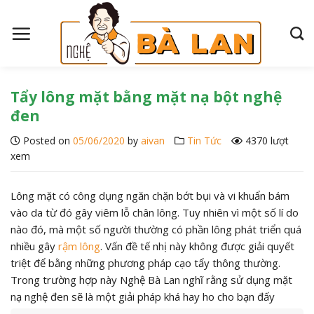
S
k
i
p
t
o
Tẩy lông mặt bằng mặt nạ bột nghệ
c
đen
o
Posted on
05/06/2020
by
aivan
Tin Tức
4370 lượt
n
xem
t
e
n
Lông mặt có công dụng ngăn chặn bớt bụi và vi khuẩn bám
t
vào da từ đó gây viêm lỗ chân lông. Tuy nhiên vì một số lí do
nào đó, mà một số người thường có phần lông phát triển quá
nhiều gây
rậm lông
. Vấn đề tế nhị này không được giải quyết
triệt để bằng những phương pháp cạo tẩy thông thường.
Trong trường hợp này Nghệ Bà Lan nghĩ rằng sử dụng mặt
nạ nghệ đen sẽ là một giải pháp khá hay ho cho bạn đấy