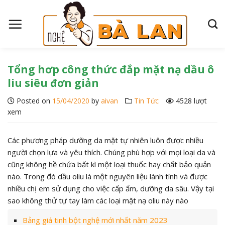
S
k
i
p
t
o
Tổng hơp công thức đắp mặt nạ dầu ô
c
liu siêu đơn giản
o
Posted on
15/04/2020
by
aivan
Tin Tức
4528 lượt
n
xem
t
e
n
Các phương pháp dưỡng da mặt tự nhiên luôn được nhiều
t
người chọn lựa và yêu thích. Chúng phù hợp với mọi loại da và
cũng không hề chứa bất kì một loại thuốc hay chất bảo quản
nào. Trong đó dầu oliu là một nguyên liệu lành tính và được
nhiều chị em sử dụng cho việc cấp ẩm, dưỡng da sâu. Vậy tại
sao không thử tự tay làm các loại mặt nạ oliu này nào
Bảng giá tinh bột nghệ mới nhất năm 2023