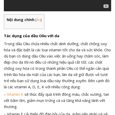
Nội dung chính
[
Ẩn
]
Tác dụng của dầu Oliu với da
Trong dầu Oliu chứa nhiều chất dinh dưỡng, chất chống oxy
hóa và đặc biệt là các loại vitamin tốt cho da và sức khỏe. Cho
dù bạn có dùng dầu Oliu vào việc ăn uống hay chăm sóc, làm
đẹp cho da thì nó đều có những hiệu quả rất tốt. các chất
chống oxy hóa có trong thành phần Oliu có thể ngăn cản quá
trình lão hóa da mặt của các bạn, làn da sẽ giữ được vẻ tươi
trẻ nếu bạn sử dụng loại dầu này thường xuyên. Bên cạnh đó
là các vitamin A, D, E, K với nhiều công dụng:
–
Vitamin K
sẽ thúc đẩy quá trình đông máu, chắc xương, tan
vết bầm tím, giảm mụn trứng cá và tăng khả năng lành vết
thương.
– Vitamin E cải thiện độ đàn hồi của da, giảm nếp nhăn và sẽ