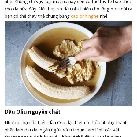
nhé. Không chỉ vậy loại mặt nạ này còn có thể tẩy tế bào chết
cho da nữa đây. Nếu bạn sợ dầu oliu khiến cho lông mọc dài ra
bạn có thể thay thế chúng bằng
cao tinh nghe
nhé
Dầu Oliu nguyên chất
Như các bạn đã biết, dầu Oliu đặc biệt có chứa những thành
phần làm dịu da, ngăn ngừa và trị mụn, làm lành các vết
thương ngoài da hiệu quả. Chính vì thế dầu Oliu còn được