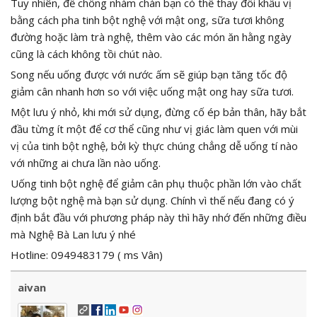
Tuy nhiên, để chống nhàm chán bạn có thể thay đổi khẩu vị
bằng cách pha tinh bột nghệ với mật ong, sữa tươi không
đường hoặc làm trà nghệ, thêm vào các món ăn hằng ngày
cũng là cách không tồi chút nào.
Song nếu uống được với nước ấm sẽ giúp bạn tăng tốc độ
giảm cân nhanh hơn so với việc uống mật ong hay sữa tươi.
Một lưu ý nhỏ, khi mới sử dụng, đừng cố ép bản thân, hãy bắt
đầu từng ít một để cơ thể cũng như vị giác làm quen với mùi
vị của tinh bột nghệ, bởi kỳ thực chúng chẳng dễ uống tí nào
với những ai chưa lần nào uống.
Uống tinh bột nghệ để giảm cân phụ thuộc phần lớn vào chất
lượng bột nghệ mà bạn sử dụng. Chính vì thế nếu đang có ý
định bắt đầu với phương pháp này thì hãy nhớ đến những điều
mà Nghệ Bà Lan lưu ý nhé
Hotline: 0949483179 ( ms Vân)
aivan