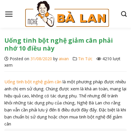
S
k
i
p
t
o
Uống tinh bột nghệ giảm cân phải
c
nhớ 10 điều này
o
Posted on
31/08/2020
by
aivan
Tin Tức
4210 lượt
n
xem
t
e
n
Uống tinh bột nghệ giảm cân
là một phương pháp được nhiều
t
anh chị em sử dụng. Chúng được xem là khá an toàn, mang lại
hiệu quả cao, không có tác dụng phụ. Thế nhưng để tránh
khỏi những tác dụng phụ của chúng, Nghệ Bà Lan cho rằng
bạn vẫn cần phải lưu ý đến 8 điều dưới đây đấy. Đặc biệt là khi
bạn chuẩn bị sử dụng hoặc chọn mua tinh bột nghệ để giảm
cân